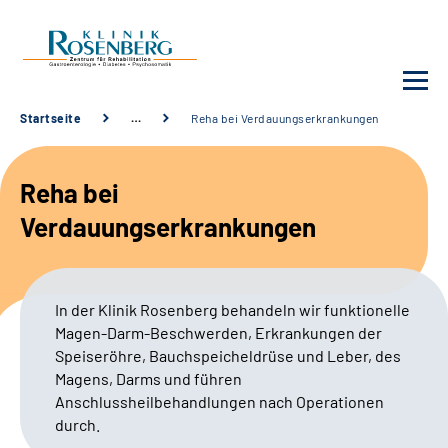
Startseite
…
Reha bei Verdauungserkrankungen
Unsere Klinik
Reha bei
Unsere Angebote
Verdauungserkrankungen
Service
In der Klinik Rosenberg behandeln wir funktionelle
Karriere
Magen-Darm-Beschwerden,
Erkrankungen der
Speiseröhre, Bauchspeicheldrüse und Leber, des
Sozialdienste & Zuweisende
Magens, Darms und führen
Anschlussheilbehandlungen nach Operationen
durch.
Suche