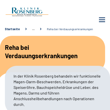
Startseite
…
Reha bei Verdauungserkrankungen
Unsere Klinik
Reha bei
Unsere Angebote
Verdauungserkrankungen
Service
In der Klinik Rosenberg behandeln wir funktionelle
Karriere
Magen-Darm-Beschwerden,
Erkrankungen der
Speiseröhre, Bauchspeicheldrüse und Leber, des
Sozialdienste & Zuweisende
Magens, Darms und führen
Anschlussheilbehandlungen nach Operationen
durch.
Suche