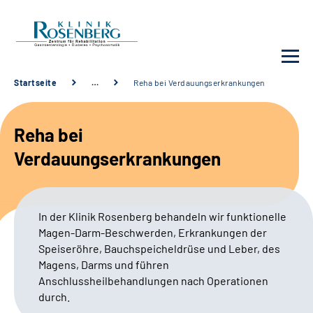
Startseite
…
Reha bei Verdauungserkrankungen
Unsere Klinik
Reha bei
Unsere Angebote
Verdauungserkrankungen
Service
In der Klinik Rosenberg behandeln wir funktionelle
Karriere
Magen-Darm-Beschwerden,
Erkrankungen der
Speiseröhre, Bauchspeicheldrüse und Leber, des
Sozialdienste & Zuweisende
Magens, Darms und führen
Anschlussheilbehandlungen nach Operationen
durch.
Suche