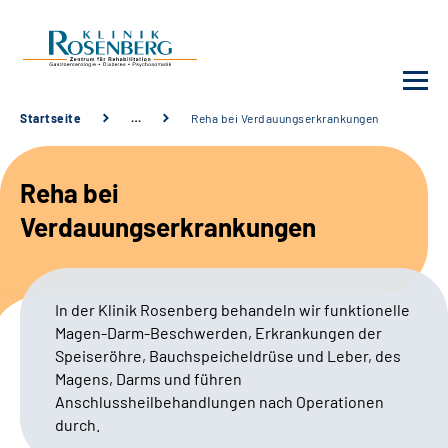
Startseite
…
Reha bei Verdauungserkrankungen
Unsere Klinik
Reha bei
Unsere Angebote
Verdauungserkrankungen
Service
In der Klinik Rosenberg behandeln wir funktionelle
Karriere
Magen-Darm-Beschwerden,
Erkrankungen der
Speiseröhre, Bauchspeicheldrüse und Leber, des
Sozialdienste & Zuweisende
Magens, Darms und führen
Anschlussheilbehandlungen nach Operationen
durch.
Suche