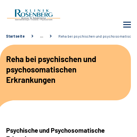
Startseite
…
Reha bei psychischen und psychosomatischen
Unsere Klinik
Reha bei psychischen und
Unsere Angebote
psychosomatischen
Erkrankungen
Service
Karriere
Sozialdienste & Zuweisende
Psychische und Psychosomatische
Suche