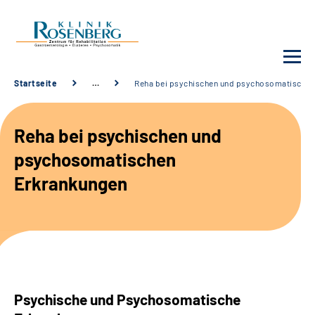
Startseite
…
Reha bei psychischen und psychosomatischen
Unsere Klinik
Reha bei psychischen und
Unsere Angebote
psychosomatischen
Erkrankungen
Service
Karriere
Sozialdienste & Zuweisende
Psychische und Psychosomatische
Suche