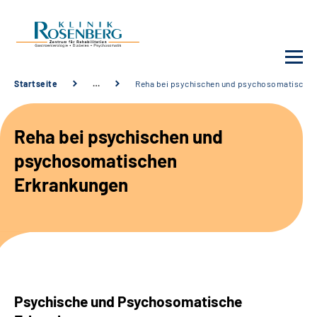
Startseite
…
Reha bei psychischen und psychosomatischen
Unsere Klinik
Reha bei psychischen und
Unsere Angebote
psychosomatischen
Erkrankungen
Service
Karriere
Sozialdienste & Zuweisende
Psychische und Psychosomatische
Suche