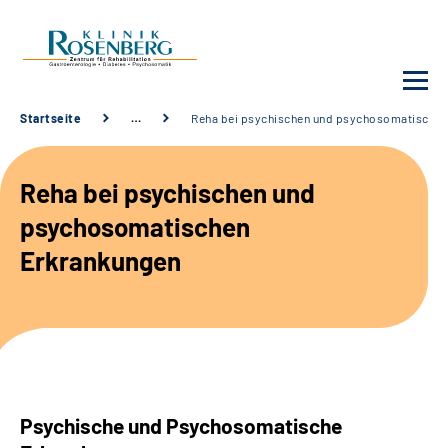
Startseite
…
Reha bei psychischen und psychosomatischen
Unsere Klinik
Reha bei psychischen und
Unsere Angebote
psychosomatischen
Erkrankungen
Service
Karriere
Sozialdienste & Zuweisende
Psychische und Psychosomatische
Suche