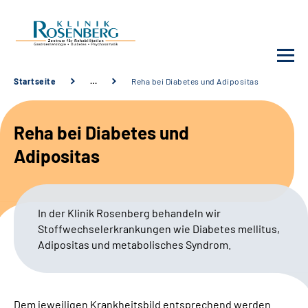
Startseite
…
Reha bei Diabetes und Adipositas
Unsere Klinik
Reha bei Diabetes und
Unsere Angebote
Adipositas
Service
In der Klinik Rosenberg behandeln wir
Karriere
Stoffwechselerkrankungen wie Diabetes mellitus,
Adipositas und metabolisches Syndrom
.
Sozialdienste & Zuweisende
Suche
Dem jeweiligen Krankheitsbild entsprechend werden