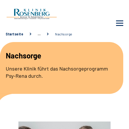
Startseite
…
Nachsorge
Unsere Klinik
Nachsorge
Unsere Angebote
Unsere Klinik führt das Nachsorgeprogramm
Psy-Rena durch.
Service
Karriere
Sozialdienste & Zuweisende
Suche