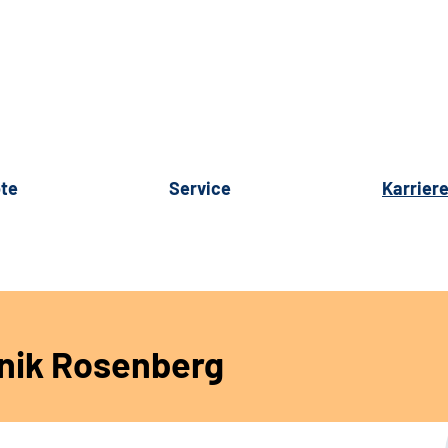
te
Service
Karrier
inik Rosenberg