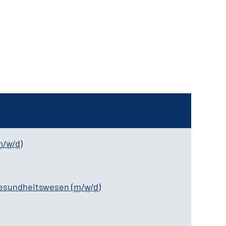
m
/
w
/
d
)
Gesundheitswesen
(
m
/
w
/
d
)