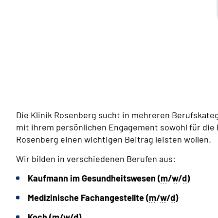
Die Klinik Rosenberg sucht in mehreren Berufskateg
mit ihrem persönlichen Engagement sowohl für die P
Rosenberg einen wichtigen Beitrag leisten wollen.
Wir bilden in verschiedenen Berufen aus:
Kaufmann im Gesundheitswesen (
m
/
w
/
d
)
Medizinische Fachangestellte (
m
/
w
/
d
)
Koch (
m
/
w
/
d
)